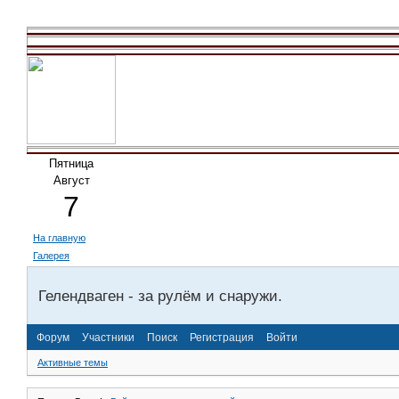
Пятница
Август
7
На главную
Галерея
Гелендваген - за рулём и снаружи.
Форум
Участники
Поиск
Регистрация
Войти
Активные темы