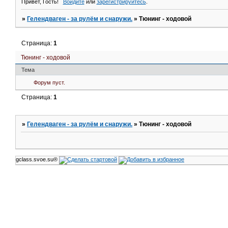
Привет, Гость!
Войдите
или
зарегистрируйтесь
.
»
Гелендваген - за рулём и снаружи.
»
Тюнинг - ходовой
Страница:
1
Тюнинг - ходовой
Тема
Форум пуст.
Страница:
1
»
Гелендваген - за рулём и снаружи.
»
Тюнинг - ходовой
gclass.svoe.su®