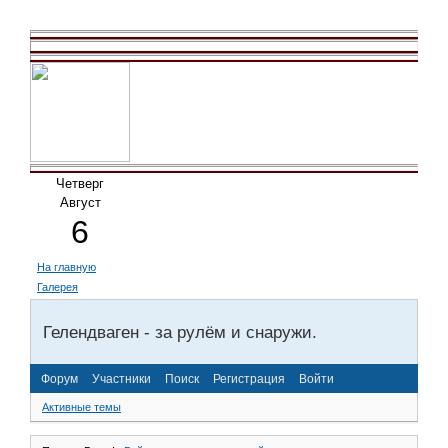
Четверг
Август
6
На главную
Галерея
Гелендваген - за рулём и снаружи.
Форум
Участники
Поиск
Регистрация
Войти
Активные темы