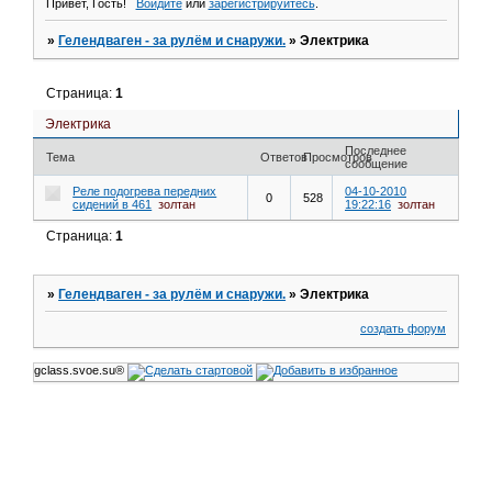
Привет, Гость!
Войдите
или
зарегистрируйтесь
.
»
Гелендваген - за рулём и снаружи.
»
Электрика
Страница:
1
Электрика
Последнее
Тема
Ответов
Просмотров
сообщение
Реле подогрева передних
04-10-2010
0
528
сидений в 461
золтан
19:22:16
золтан
Страница:
1
»
Гелендваген - за рулём и снаружи.
»
Электрика
создать форум
gclass.svoe.su®